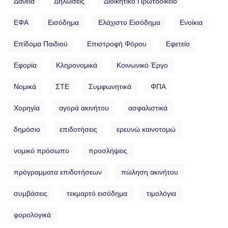
Δάνεια
Δηλώσεις
Διοικητικό Πρωτοδικείο
ΕΦΑ
Εισόδημα
Ελάχιστο Εισόδημα
Ενοίκια
Επίδομα Παιδιού
Επιστροφή Φόρου
Εφετείο
Εφορία
Κληρονομικά
Κοινωνικό Έργο
Νομικά
ΣΤΕ
Συμφωνητικά
ΦΠΑ
Χορηγία
αγορά ακινήτου
ασφαλιστικά
δημόσιο
επιδοτήσεις
ερευνώ καινοτομώ
νομικό πρόσωπο
προσλήψεις
πρόγραμματα επιδοτήσεων
πώληση ακινήτου
συμβάσεις
τεκμαρτό εισόδημα
τιμολόγια
φορολογικά