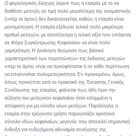
Ο φορολογικός έλεγχος έκρινε πως η εταιρία, με το να
διαθέσει μετοχές σε τιμή πολύ μεγαλύτερη της ονομαστικής
(υπέρ το άρτιο) δεν δικαιολογείται, καθώς η εταιρία είναι
μονομετοχική. Η εταιρία εξέδωσε τελικά πολύ μικρότερο
αριθμό μετοχών, με αποτέλεσμα η τελική αξία που υπάγεται
σε Φόρο Συγκέντρωσης Κεφαλαίου να είναι πολύ
χαμηλότερη. Η Διοίκηση θεώρησε πως βασικό
χαρακτηριστικό των περιπτώσεων της έκδοσης μετοχών
υπέρ το άρτιο, είναι να προϋφίσταται ή σε κάθε περίπτωση
να επιγεννάται πολυμετοχικότητα. Εν προκειμένω, όμως,
όπως προκύπτει από το πρακτικό της Έκτακτης Γενικής
Συνέλευσης της εταιρίας, φαίνεται πως ήδη πριν την
αύξηση του μετοχικού κεφαλαίου ήταν ειλημμένη η
απόφαση για μη είσοδο νέων μετόχων. Παράλληλα, η
εταιρία στην τρέχουσα χρήση παρουσιάζει αρνητικό
σύνολο ιδίων κεφαλαίων, γεγονός που αποτελεί σημαντική
ένδειξη για ενδεχόμενη αδυναμία συνέχισης της