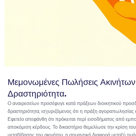
Μεμονωμένες Πωλήσεις Ακινήτων
Δραστηριότητα.
Ο αναιρεσείων προσέφυγε κατά πράξεων διοικητικού προσδ
δραστηριότητα, ισχυριζόμενος ότι η πράξη αγοραπωλησίας α
Εφετείο απεφάνθη ότι πρόκειται περί εισοδήματος από εμπο
αποκόμιση κέρδους. Το δικαστήριο θεμελίωσε την κρίση το
μεταβίβασης του ακινήτου, η σημαντική διαφορά μεταξύ τι