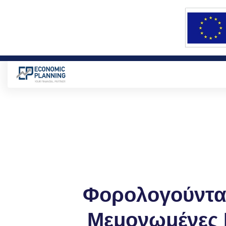
210 5562260
Πειραιώς 112, Αθήνα Τ.Κ. 11854
Φορολογούνται
Μεμονωμένες 