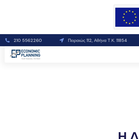
210 5562260
Πειραιώς 112, Αθήνα Τ.Κ. 11854
Η Δ